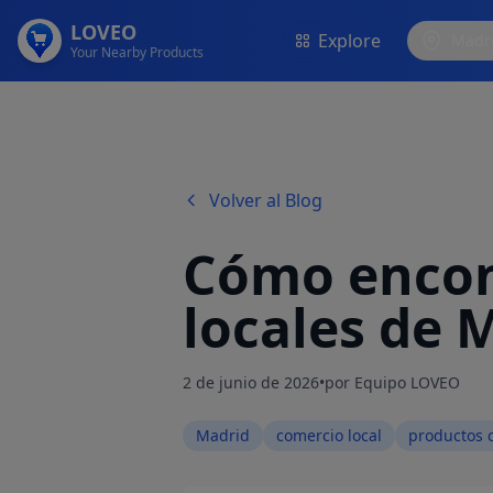
LOVEO
Explore
Madr
Your Nearby Products
Volver al Blog
Cómo encon
locales de 
2 de junio de 2026
•
por Equipo LOVEO
Madrid
comercio local
productos 