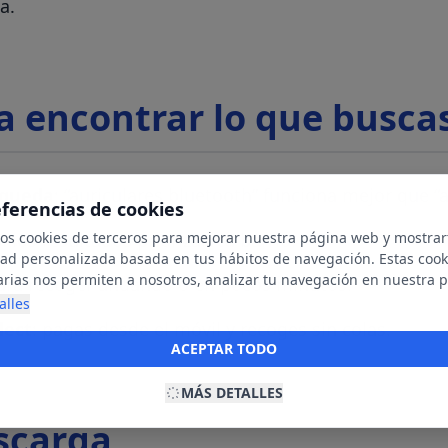
a.
a encontrar lo que busca
squeda
: “auriculares bluetooth” funciona mejor que “a
eferencias de cookies
mos cookies de terceros para mejorar nuestra página web y mostrar
sí los resultados priorizan tu barrio.
dad personalizada basada en tus hábitos de navegación. Estas cook
arias nos permiten a nosotros, analizar tu navegación en nuestra 
para recoger andando o en pocos minutos.
net para mostrarte anuncios relevantes para ti. Al activarlas, acept
alles
ookies para fines publicitarios y la recopilación y tratamiento de t
lect
: pagas desde el móvil y recoges sin colas.
ación, incluyendo la posible compartición de estos datos con terc
ACEPTAR TODO
ecerte publicidad personalizada.
MÁS DETALLES
scarga