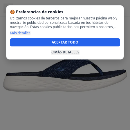
Ubicado en
Carabanchel, Madrid
🍪 Preferencias de cookies
Utilizamos cookies de terceros para mejorar nuestra página web y
mostrarte publicidad personalizada basada en tus hábitos de
navegación. Estas cookies publicitarias nos permiten a nosotros,
analizar tu navegación en nuestra página y en internet para
Más detalles
mostrarte anuncios relevantes para ti. Al activarlas, aceptas el uso
de cookies para fines publicitarios y la recopilación y tratamiento de
ACEPTAR TODO
tus datos de navegación, incluyendo la posible compartición de
estos datos con terceros para ofrecerte publicidad personalizada.
MÁS DETALLES