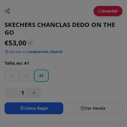
Guardar
SKECHERS CHANCLAS DEDO ON THE
GO
€
53,00
Ubicado en
Carabanchel, Madrid
Talla_eu
:
41
40
39
41
1
Cómo llegar
Ver tienda