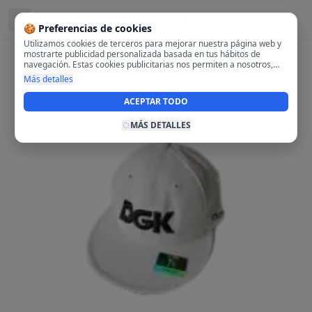
Ubicado en
Carabanchel, Madrid
🍪 Preferencias de cookies
Utilizamos cookies de terceros para mejorar nuestra página web y
mostrarte publicidad personalizada basada en tus hábitos de
navegación. Estas cookies publicitarias nos permiten a nosotros,
analizar tu navegación en nuestra página y en internet para
Más detalles
mostrarte anuncios relevantes para ti. Al activarlas, aceptas el uso
de cookies para fines publicitarios y la recopilación y tratamiento de
ACEPTAR TODO
tus datos de navegación, incluyendo la posible compartición de
estos datos con terceros para ofrecerte publicidad personalizada.
MÁS DETALLES