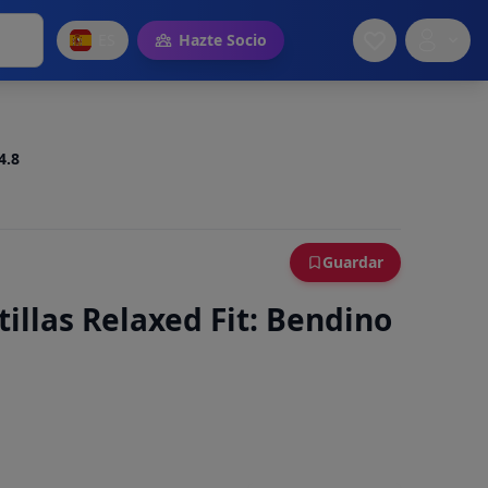
ES
Hazte Socio
4.8
Guardar
illas Relaxed Fit: Bendino