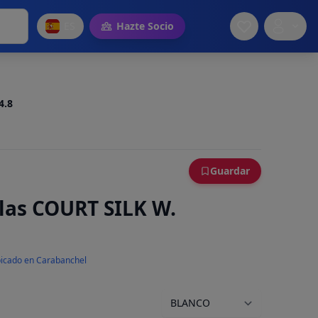
ES
Hazte Socio
4.8
Guardar
llas COURT SILK W.
icado en Carabanchel