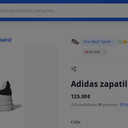
Madrid
The Best Sport
Cerrado
Adidas zapati
125.00€
Guardado por
31
personas
·
Ub
Color