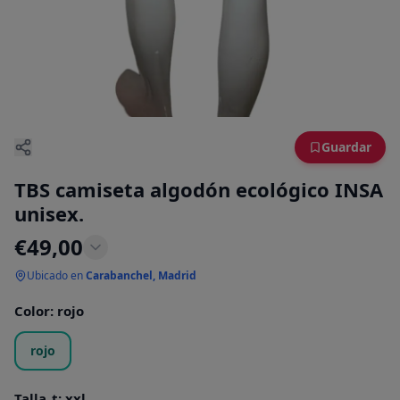
Guardar
TBS camiseta algodón ecológico INSA
unisex.
€
49,00
Ubicado en
Carabanchel, Madrid
Color
:
rojo
rojo
Talla_t
:
xxl