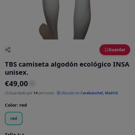
Guardar
TBS camiseta algodón ecológico INSA
unisex.
€
49,00
Guardado por
14
personas
·
Ubicado en
Carabanchel, Madrid
Color
:
red
red
Talla_t
:
s