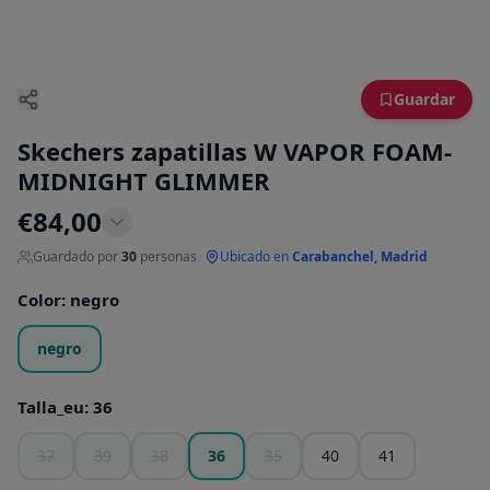
Guardar
Skechers zapatillas W VAPOR FOAM-
MIDNIGHT GLIMMER
€
84,00
Guardado por
30
personas
·
Ubicado en
Carabanchel, Madrid
Color
:
negro
negro
Talla_eu
:
36
37
39
38
36
35
40
41