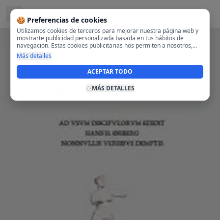
Ubicado en
Arganzuela, Madrid
🍪 Preferencias de cookies
Utilizamos cookies de terceros para mejorar nuestra página web y
mostrarte publicidad personalizada basada en tus hábitos de
navegación. Estas cookies publicitarias nos permiten a nosotros,
analizar tu navegación en nuestra página y en internet para
Más detalles
mostrarte anuncios relevantes para ti. Al activarlas, aceptas el uso
de cookies para fines publicitarios y la recopilación y tratamiento de
ACEPTAR TODO
tus datos de navegación, incluyendo la posible compartición de
estos datos con terceros para ofrecerte publicidad personalizada.
MÁS DETALLES