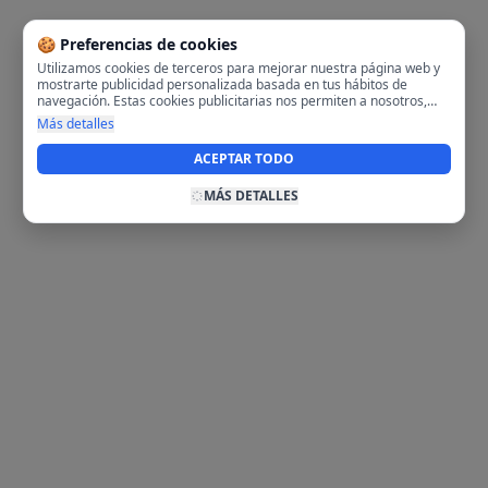
🍪 Preferencias de cookies
Utilizamos cookies de terceros para mejorar nuestra página web y
mostrarte publicidad personalizada basada en tus hábitos de
navegación. Estas cookies publicitarias nos permiten a nosotros,
analizar tu navegación en nuestra página y en internet para
Más detalles
mostrarte anuncios relevantes para ti. Al activarlas, aceptas el uso
de cookies para fines publicitarios y la recopilación y tratamiento de
ACEPTAR TODO
tus datos de navegación, incluyendo la posible compartición de
estos datos con terceros para ofrecerte publicidad personalizada.
MÁS DETALLES