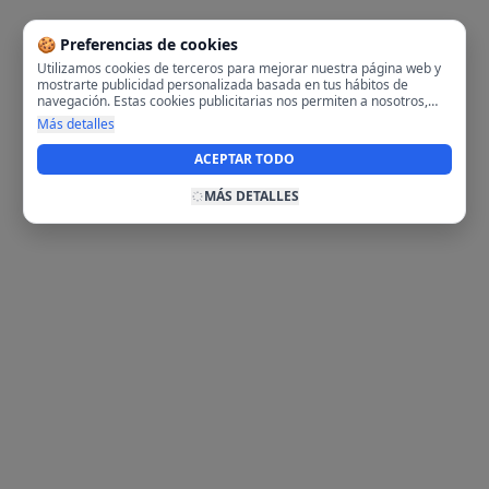
🍪 Preferencias de cookies
Utilizamos cookies de terceros para mejorar nuestra página web y
mostrarte publicidad personalizada basada en tus hábitos de
navegación. Estas cookies publicitarias nos permiten a nosotros,
analizar tu navegación en nuestra página y en internet para
Más detalles
mostrarte anuncios relevantes para ti. Al activarlas, aceptas el uso
de cookies para fines publicitarios y la recopilación y tratamiento de
ACEPTAR TODO
tus datos de navegación, incluyendo la posible compartición de
estos datos con terceros para ofrecerte publicidad personalizada.
MÁS DETALLES