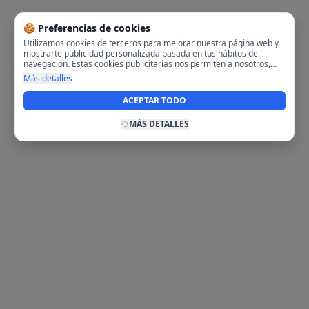
🍪 Preferencias de cookies
Utilizamos cookies de terceros para mejorar nuestra página web y
mostrarte publicidad personalizada basada en tus hábitos de
navegación. Estas cookies publicitarias nos permiten a nosotros,
analizar tu navegación en nuestra página y en internet para
Más detalles
mostrarte anuncios relevantes para ti. Al activarlas, aceptas el uso
de cookies para fines publicitarios y la recopilación y tratamiento de
ACEPTAR TODO
tus datos de navegación, incluyendo la posible compartición de
estos datos con terceros para ofrecerte publicidad personalizada.
MÁS DETALLES