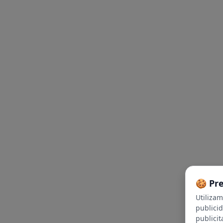
🍪 Pr
Utiliza
publici
publicit