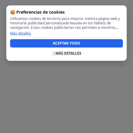
🍪 Preferencias de cookies
Utilizamos cookies de terceros para mejorar nuestra página web y
mostrarte publicidad personalizada basada en tus hábitos de
navegación. Estas cookies publicitarias nos permiten a nosotros,
analizar tu navegación en nuestra página y en internet para
Más detalles
mostrarte anuncios relevantes para ti. Al activarlas, aceptas el uso
de cookies para fines publicitarios y la recopilación y tratamiento de
ACEPTAR TODO
tus datos de navegación, incluyendo la posible compartición de
estos datos con terceros para ofrecerte publicidad personalizada.
MÁS DETALLES