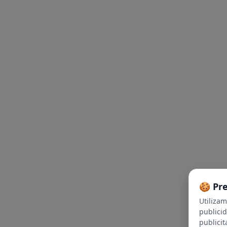
🍪 Pr
Utiliza
publici
publicit