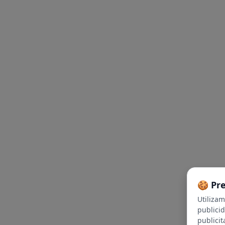
🍪 Pr
Utiliza
publici
publicit