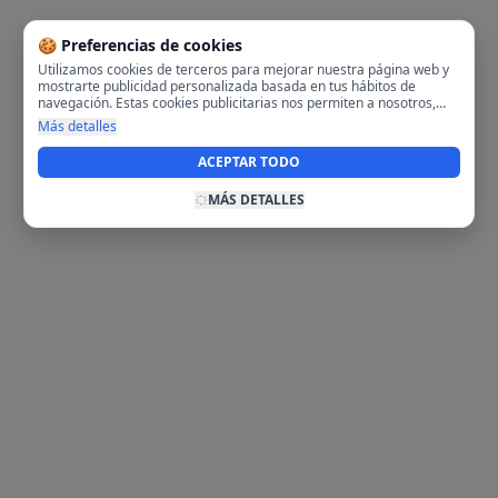
🍪 Preferencias de cookies
Utilizamos cookies de terceros para mejorar nuestra página web y
mostrarte publicidad personalizada basada en tus hábitos de
navegación. Estas cookies publicitarias nos permiten a nosotros,
analizar tu navegación en nuestra página y en internet para
Más detalles
mostrarte anuncios relevantes para ti. Al activarlas, aceptas el uso
de cookies para fines publicitarios y la recopilación y tratamiento de
ACEPTAR TODO
tus datos de navegación, incluyendo la posible compartición de
estos datos con terceros para ofrecerte publicidad personalizada.
MÁS DETALLES