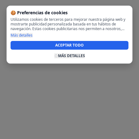
🍪 Preferencias de cookies
Utilizamos cookies de terceros para mejorar nuestra página web y
mostrarte publicidad personalizada basada en tus hábitos de
navegación. Estas cookies publicitarias nos permiten a nosotros,
analizar tu navegación en nuestra página y en internet para
Más detalles
mostrarte anuncios relevantes para ti. Al activarlas, aceptas el uso
de cookies para fines publicitarios y la recopilación y tratamiento de
ACEPTAR TODO
tus datos de navegación, incluyendo la posible compartición de
estos datos con terceros para ofrecerte publicidad personalizada.
MÁS DETALLES