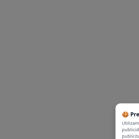
🍪 Pr
Utiliza
publici
publicit