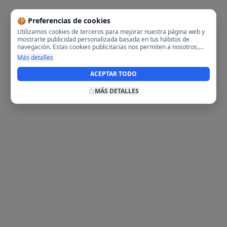
🍪 Preferencias de cookies
Utilizamos cookies de terceros para mejorar nuestra página web y
mostrarte publicidad personalizada basada en tus hábitos de
navegación. Estas cookies publicitarias nos permiten a nosotros,
analizar tu navegación en nuestra página y en internet para
Más detalles
mostrarte anuncios relevantes para ti. Al activarlas, aceptas el uso
de cookies para fines publicitarios y la recopilación y tratamiento de
ACEPTAR TODO
tus datos de navegación, incluyendo la posible compartición de
estos datos con terceros para ofrecerte publicidad personalizada.
MÁS DETALLES