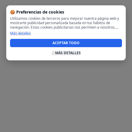
🍪 Preferencias de cookies
Utilizamos cookies de terceros para mejorar nuestra página web y
mostrarte publicidad personalizada basada en tus hábitos de
navegación. Estas cookies publicitarias nos permiten a nosotros,
analizar tu navegación en nuestra página y en internet para
Más detalles
mostrarte anuncios relevantes para ti. Al activarlas, aceptas el uso
de cookies para fines publicitarios y la recopilación y tratamiento de
ACEPTAR TODO
tus datos de navegación, incluyendo la posible compartición de
estos datos con terceros para ofrecerte publicidad personalizada.
MÁS DETALLES