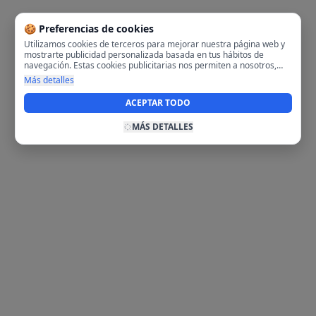
🍪 Preferencias de cookies
Utilizamos cookies de terceros para mejorar nuestra página web y
mostrarte publicidad personalizada basada en tus hábitos de
navegación. Estas cookies publicitarias nos permiten a nosotros,
analizar tu navegación en nuestra página y en internet para
Más detalles
mostrarte anuncios relevantes para ti. Al activarlas, aceptas el uso
de cookies para fines publicitarios y la recopilación y tratamiento de
ACEPTAR TODO
tus datos de navegación, incluyendo la posible compartición de
estos datos con terceros para ofrecerte publicidad personalizada.
MÁS DETALLES