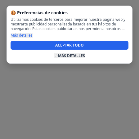
🍪 Preferencias de cookies
Utilizamos cookies de terceros para mejorar nuestra página web y
mostrarte publicidad personalizada basada en tus hábitos de
navegación. Estas cookies publicitarias nos permiten a nosotros,
analizar tu navegación en nuestra página y en internet para
Más detalles
mostrarte anuncios relevantes para ti. Al activarlas, aceptas el uso
de cookies para fines publicitarios y la recopilación y tratamiento de
ACEPTAR TODO
tus datos de navegación, incluyendo la posible compartición de
estos datos con terceros para ofrecerte publicidad personalizada.
MÁS DETALLES