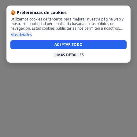
🍪 Preferencias de cookies
Utilizamos cookies de terceros para mejorar nuestra página web y
mostrarte publicidad personalizada basada en tus hábitos de
navegación. Estas cookies publicitarias nos permiten a nosotros,
analizar tu navegación en nuestra página y en internet para
Más detalles
mostrarte anuncios relevantes para ti. Al activarlas, aceptas el uso
de cookies para fines publicitarios y la recopilación y tratamiento de
ACEPTAR TODO
tus datos de navegación, incluyendo la posible compartición de
estos datos con terceros para ofrecerte publicidad personalizada.
MÁS DETALLES