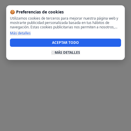
🍪 Preferencias de cookies
Utilizamos cookies de terceros para mejorar nuestra página web y
mostrarte publicidad personalizada basada en tus hábitos de
navegación. Estas cookies publicitarias nos permiten a nosotros,
analizar tu navegación en nuestra página y en internet para
Más detalles
mostrarte anuncios relevantes para ti. Al activarlas, aceptas el uso
de cookies para fines publicitarios y la recopilación y tratamiento de
ACEPTAR TODO
tus datos de navegación, incluyendo la posible compartición de
estos datos con terceros para ofrecerte publicidad personalizada.
MÁS DETALLES