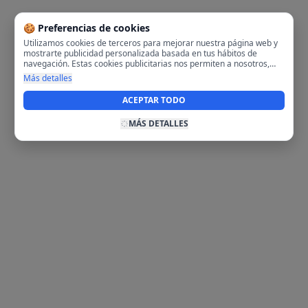
🍪 Preferencias de cookies
Utilizamos cookies de terceros para mejorar nuestra página web y
mostrarte publicidad personalizada basada en tus hábitos de
navegación. Estas cookies publicitarias nos permiten a nosotros,
analizar tu navegación en nuestra página y en internet para
Más detalles
mostrarte anuncios relevantes para ti. Al activarlas, aceptas el uso
de cookies para fines publicitarios y la recopilación y tratamiento de
ACEPTAR TODO
tus datos de navegación, incluyendo la posible compartición de
estos datos con terceros para ofrecerte publicidad personalizada.
MÁS DETALLES