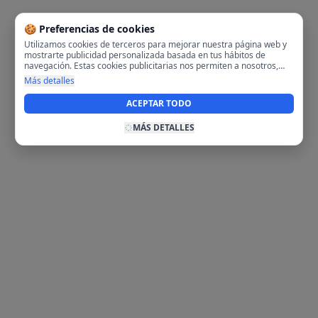
🍪 Preferencias de cookies
Utilizamos cookies de terceros para mejorar nuestra página web y
mostrarte publicidad personalizada basada en tus hábitos de
navegación. Estas cookies publicitarias nos permiten a nosotros,
analizar tu navegación en nuestra página y en internet para
Más detalles
mostrarte anuncios relevantes para ti. Al activarlas, aceptas el uso
de cookies para fines publicitarios y la recopilación y tratamiento de
ACEPTAR TODO
tus datos de navegación, incluyendo la posible compartición de
estos datos con terceros para ofrecerte publicidad personalizada.
MÁS DETALLES