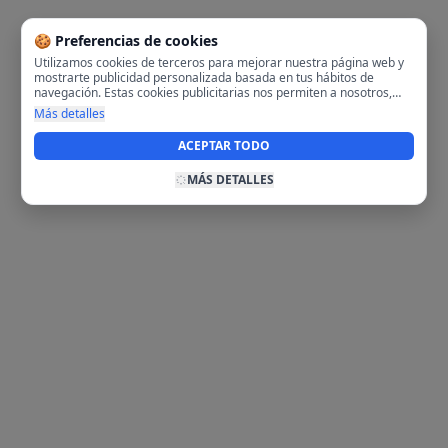
🍪 Preferencias de cookies
Utilizamos cookies de terceros para mejorar nuestra página web y
mostrarte publicidad personalizada basada en tus hábitos de
navegación. Estas cookies publicitarias nos permiten a nosotros,
analizar tu navegación en nuestra página y en internet para
Más detalles
mostrarte anuncios relevantes para ti. Al activarlas, aceptas el uso
de cookies para fines publicitarios y la recopilación y tratamiento de
ACEPTAR TODO
tus datos de navegación, incluyendo la posible compartición de
estos datos con terceros para ofrecerte publicidad personalizada.
MÁS DETALLES