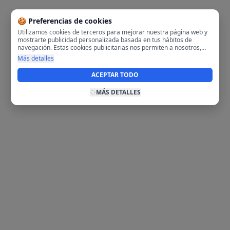
🍪 Preferencias de cookies
Utilizamos cookies de terceros para mejorar nuestra página web y
mostrarte publicidad personalizada basada en tus hábitos de
navegación. Estas cookies publicitarias nos permiten a nosotros,
analizar tu navegación en nuestra página y en internet para
Más detalles
mostrarte anuncios relevantes para ti. Al activarlas, aceptas el uso
de cookies para fines publicitarios y la recopilación y tratamiento de
ACEPTAR TODO
tus datos de navegación, incluyendo la posible compartición de
estos datos con terceros para ofrecerte publicidad personalizada.
MÁS DETALLES