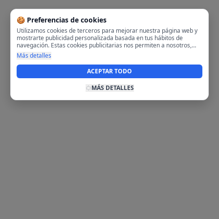
🍪 Preferencias de cookies
Utilizamos cookies de terceros para mejorar nuestra página web y
mostrarte publicidad personalizada basada en tus hábitos de
navegación. Estas cookies publicitarias nos permiten a nosotros,
analizar tu navegación en nuestra página y en internet para
Más detalles
mostrarte anuncios relevantes para ti. Al activarlas, aceptas el uso
de cookies para fines publicitarios y la recopilación y tratamiento de
ACEPTAR TODO
tus datos de navegación, incluyendo la posible compartición de
estos datos con terceros para ofrecerte publicidad personalizada.
MÁS DETALLES