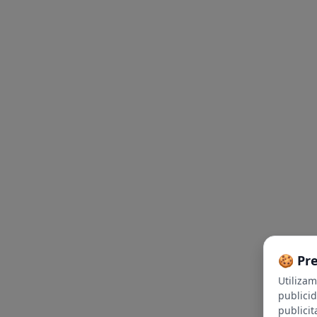
🍪 Pr
Utiliza
publici
publicit