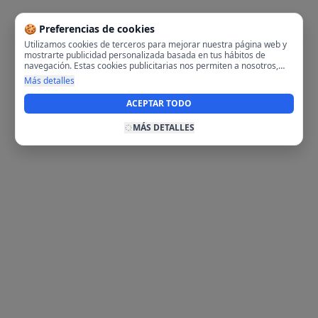
🍪 Preferencias de cookies
Utilizamos cookies de terceros para mejorar nuestra página web y
mostrarte publicidad personalizada basada en tus hábitos de
navegación. Estas cookies publicitarias nos permiten a nosotros,
analizar tu navegación en nuestra página y en internet para
Más detalles
mostrarte anuncios relevantes para ti. Al activarlas, aceptas el uso
de cookies para fines publicitarios y la recopilación y tratamiento de
ACEPTAR TODO
tus datos de navegación, incluyendo la posible compartición de
estos datos con terceros para ofrecerte publicidad personalizada.
MÁS DETALLES