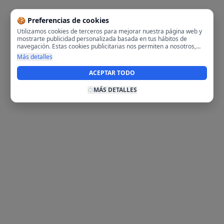
🍪 Preferencias de cookies
Utilizamos cookies de terceros para mejorar nuestra página web y
mostrarte publicidad personalizada basada en tus hábitos de
navegación. Estas cookies publicitarias nos permiten a nosotros,
analizar tu navegación en nuestra página y en internet para
Más detalles
mostrarte anuncios relevantes para ti. Al activarlas, aceptas el uso
de cookies para fines publicitarios y la recopilación y tratamiento de
ACEPTAR TODO
tus datos de navegación, incluyendo la posible compartición de
estos datos con terceros para ofrecerte publicidad personalizada.
MÁS DETALLES