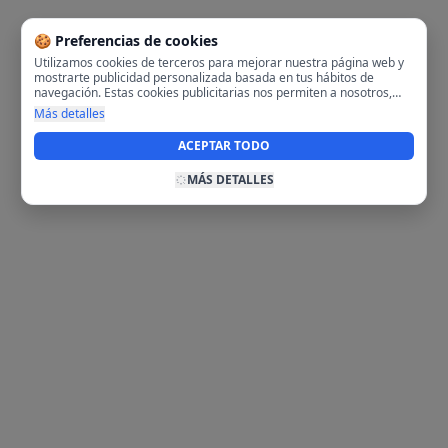
🍪 Preferencias de cookies
Utilizamos cookies de terceros para mejorar nuestra página web y
mostrarte publicidad personalizada basada en tus hábitos de
navegación. Estas cookies publicitarias nos permiten a nosotros,
analizar tu navegación en nuestra página y en internet para
Más detalles
mostrarte anuncios relevantes para ti. Al activarlas, aceptas el uso
de cookies para fines publicitarios y la recopilación y tratamiento de
ACEPTAR TODO
tus datos de navegación, incluyendo la posible compartición de
estos datos con terceros para ofrecerte publicidad personalizada.
MÁS DETALLES