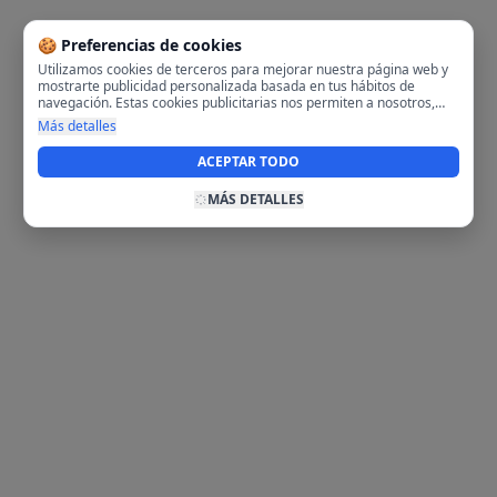
🍪 Preferencias de cookies
Utilizamos cookies de terceros para mejorar nuestra página web y
mostrarte publicidad personalizada basada en tus hábitos de
navegación. Estas cookies publicitarias nos permiten a nosotros,
analizar tu navegación en nuestra página y en internet para
Más detalles
mostrarte anuncios relevantes para ti. Al activarlas, aceptas el uso
de cookies para fines publicitarios y la recopilación y tratamiento de
ACEPTAR TODO
tus datos de navegación, incluyendo la posible compartición de
estos datos con terceros para ofrecerte publicidad personalizada.
MÁS DETALLES