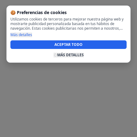
🍪 Preferencias de cookies
Utilizamos cookies de terceros para mejorar nuestra página web y
mostrarte publicidad personalizada basada en tus hábitos de
navegación. Estas cookies publicitarias nos permiten a nosotros,
analizar tu navegación en nuestra página y en internet para
Más detalles
mostrarte anuncios relevantes para ti. Al activarlas, aceptas el uso
de cookies para fines publicitarios y la recopilación y tratamiento de
ACEPTAR TODO
tus datos de navegación, incluyendo la posible compartición de
estos datos con terceros para ofrecerte publicidad personalizada.
MÁS DETALLES