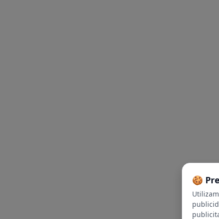
🍪 Pr
Utiliza
publici
publicit