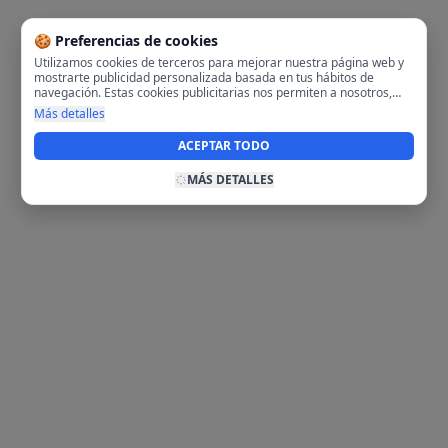
🍪 Preferencias de cookies
Utilizamos cookies de terceros para mejorar nuestra página web y
mostrarte publicidad personalizada basada en tus hábitos de
navegación. Estas cookies publicitarias nos permiten a nosotros,
analizar tu navegación en nuestra página y en internet para
Más detalles
mostrarte anuncios relevantes para ti. Al activarlas, aceptas el uso
de cookies para fines publicitarios y la recopilación y tratamiento de
ACEPTAR TODO
tus datos de navegación, incluyendo la posible compartición de
estos datos con terceros para ofrecerte publicidad personalizada.
MÁS DETALLES