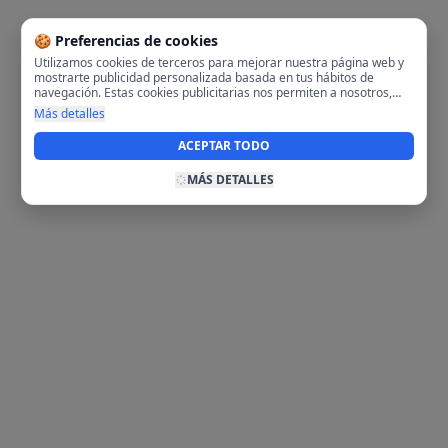
🍪 Preferencias de cookies
Utilizamos cookies de terceros para mejorar nuestra página web y
mostrarte publicidad personalizada basada en tus hábitos de
navegación. Estas cookies publicitarias nos permiten a nosotros,
analizar tu navegación en nuestra página y en internet para
Más detalles
mostrarte anuncios relevantes para ti. Al activarlas, aceptas el uso
de cookies para fines publicitarios y la recopilación y tratamiento de
ACEPTAR TODO
tus datos de navegación, incluyendo la posible compartición de
estos datos con terceros para ofrecerte publicidad personalizada.
MÁS DETALLES