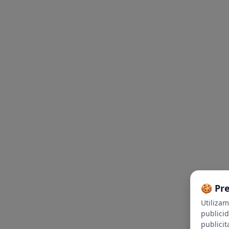
🍪 Pr
Utiliza
publici
publicit