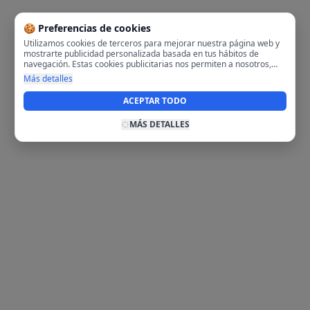
🍪 Preferencias de cookies
Utilizamos cookies de terceros para mejorar nuestra página web y
mostrarte publicidad personalizada basada en tus hábitos de
navegación. Estas cookies publicitarias nos permiten a nosotros,
analizar tu navegación en nuestra página y en internet para
Más detalles
mostrarte anuncios relevantes para ti. Al activarlas, aceptas el uso
de cookies para fines publicitarios y la recopilación y tratamiento de
ACEPTAR TODO
tus datos de navegación, incluyendo la posible compartición de
estos datos con terceros para ofrecerte publicidad personalizada.
MÁS DETALLES