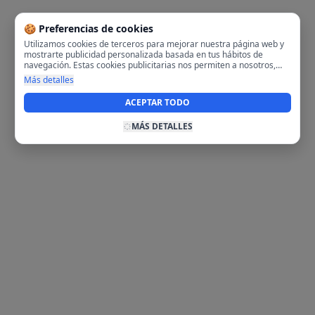
🍪 Preferencias de cookies
Utilizamos cookies de terceros para mejorar nuestra página web y
mostrarte publicidad personalizada basada en tus hábitos de
navegación. Estas cookies publicitarias nos permiten a nosotros,
analizar tu navegación en nuestra página y en internet para
Más detalles
mostrarte anuncios relevantes para ti. Al activarlas, aceptas el uso
de cookies para fines publicitarios y la recopilación y tratamiento de
ACEPTAR TODO
tus datos de navegación, incluyendo la posible compartición de
estos datos con terceros para ofrecerte publicidad personalizada.
MÁS DETALLES