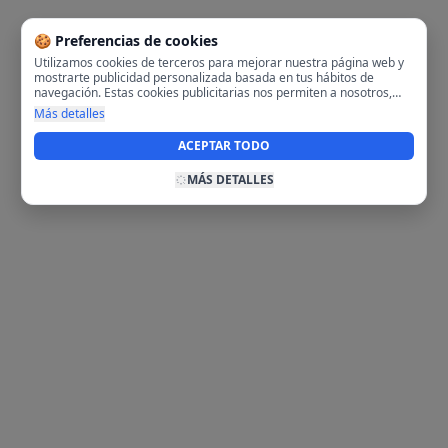
🍪 Preferencias de cookies
Utilizamos cookies de terceros para mejorar nuestra página web y
mostrarte publicidad personalizada basada en tus hábitos de
navegación. Estas cookies publicitarias nos permiten a nosotros,
analizar tu navegación en nuestra página y en internet para
Más detalles
mostrarte anuncios relevantes para ti. Al activarlas, aceptas el uso
de cookies para fines publicitarios y la recopilación y tratamiento de
ACEPTAR TODO
tus datos de navegación, incluyendo la posible compartición de
estos datos con terceros para ofrecerte publicidad personalizada.
MÁS DETALLES