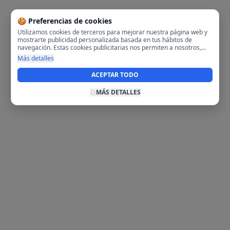
🍪 Preferencias de cookies
Utilizamos cookies de terceros para mejorar nuestra página web y
mostrarte publicidad personalizada basada en tus hábitos de
navegación. Estas cookies publicitarias nos permiten a nosotros,
analizar tu navegación en nuestra página y en internet para
Más detalles
mostrarte anuncios relevantes para ti. Al activarlas, aceptas el uso
de cookies para fines publicitarios y la recopilación y tratamiento de
ACEPTAR TODO
tus datos de navegación, incluyendo la posible compartición de
estos datos con terceros para ofrecerte publicidad personalizada.
MÁS DETALLES