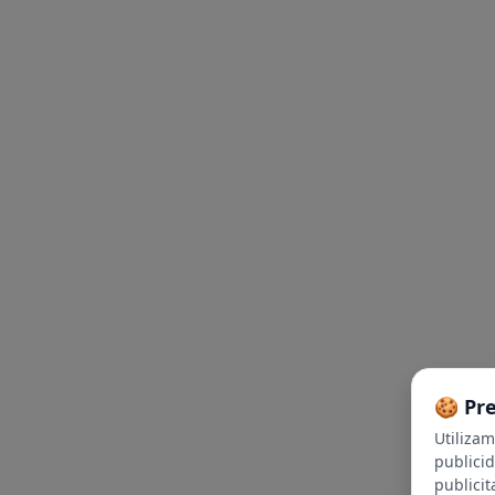
🍪 Pr
Utiliza
publici
publicit