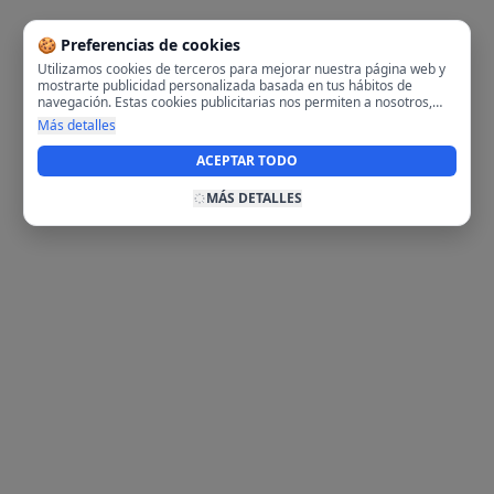
🍪 Preferencias de cookies
Utilizamos cookies de terceros para mejorar nuestra página web y
mostrarte publicidad personalizada basada en tus hábitos de
navegación. Estas cookies publicitarias nos permiten a nosotros,
analizar tu navegación en nuestra página y en internet para
Más detalles
mostrarte anuncios relevantes para ti. Al activarlas, aceptas el uso
de cookies para fines publicitarios y la recopilación y tratamiento de
ACEPTAR TODO
tus datos de navegación, incluyendo la posible compartición de
estos datos con terceros para ofrecerte publicidad personalizada.
MÁS DETALLES