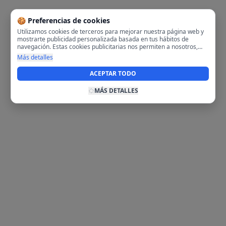
🍪 Preferencias de cookies
Utilizamos cookies de terceros para mejorar nuestra página web y
mostrarte publicidad personalizada basada en tus hábitos de
navegación. Estas cookies publicitarias nos permiten a nosotros,
analizar tu navegación en nuestra página y en internet para
Más detalles
mostrarte anuncios relevantes para ti. Al activarlas, aceptas el uso
de cookies para fines publicitarios y la recopilación y tratamiento de
ACEPTAR TODO
tus datos de navegación, incluyendo la posible compartición de
estos datos con terceros para ofrecerte publicidad personalizada.
MÁS DETALLES