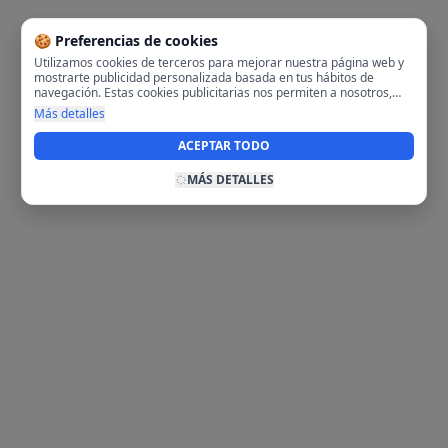
🍪 Preferencias de cookies
Utilizamos cookies de terceros para mejorar nuestra página web y
mostrarte publicidad personalizada basada en tus hábitos de
navegación. Estas cookies publicitarias nos permiten a nosotros,
analizar tu navegación en nuestra página y en internet para
Más detalles
mostrarte anuncios relevantes para ti. Al activarlas, aceptas el uso
de cookies para fines publicitarios y la recopilación y tratamiento de
ACEPTAR TODO
tus datos de navegación, incluyendo la posible compartición de
estos datos con terceros para ofrecerte publicidad personalizada.
MÁS DETALLES