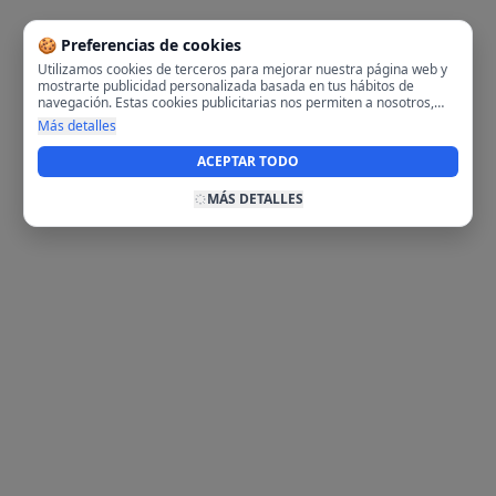
🍪 Preferencias de cookies
Utilizamos cookies de terceros para mejorar nuestra página web y
mostrarte publicidad personalizada basada en tus hábitos de
navegación. Estas cookies publicitarias nos permiten a nosotros,
analizar tu navegación en nuestra página y en internet para
Más detalles
mostrarte anuncios relevantes para ti. Al activarlas, aceptas el uso
de cookies para fines publicitarios y la recopilación y tratamiento de
ACEPTAR TODO
tus datos de navegación, incluyendo la posible compartición de
estos datos con terceros para ofrecerte publicidad personalizada.
MÁS DETALLES