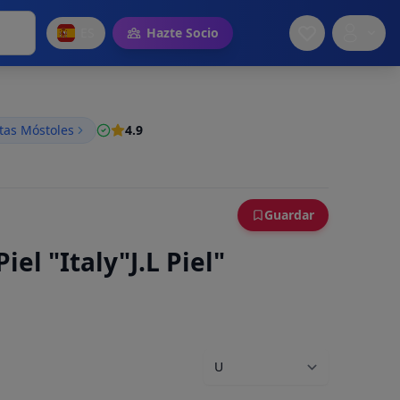
ES
Hazte Socio
tas Móstoles
4.9
Guardar
el "Italy"J.L Piel"