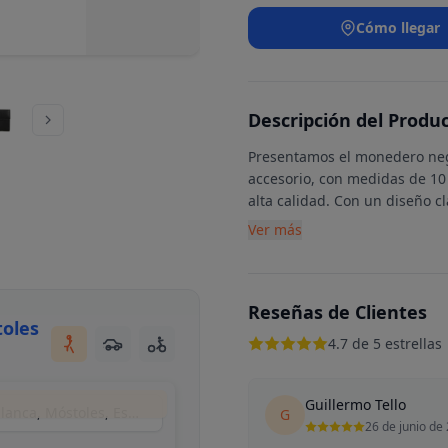
Cómo llegar
Descripción del Produ
Presentamos el monedero negro
accesorio, con medidas de 10 
alta calidad. Con un diseño c
Ver más
Reseñas de Clientes
toles
4.7 de 5 estrellas
Guillermo Tello
Luisipo Tienda De Maletas, Calle de la Mariblanca, Móstoles, España
G
26 de junio de